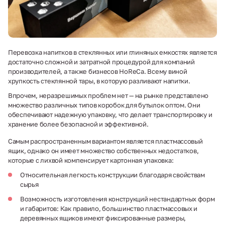
Перевозка напитков в стеклянных или глиняных емкостях является
достаточно сложной и затратной процедурой для компаний
производителей, а также бизнесов HoReCa. Всему виной
хрупкость стеклянной тары, в которую разливают напитки.
Впрочем, неразрешимых проблем нет — на рынке представлено
множество различных типов коробок для бутылок оптом. Они
обеспечивают надежную упаковку, что делает транспортировку и
хранение более безопасной и эффективной.
Самым распространенным вариантом является пластмассовый
ящик, однако он имеет множество собственных недостатков,
которые с лихвой компенсирует картонная упаковка:
Относительная легкость конструкции благодаря свойствам
сырья
Возможность изготовления конструкций нестандартных форм
и габаритов: Как правило, большинство пластмассовых и
деревянных ящиков имеют фиксированные размеры,