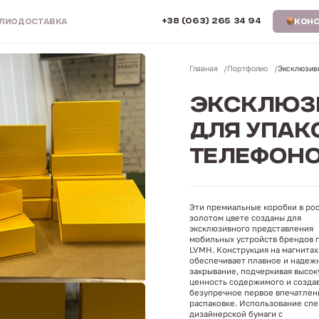
+38 (063) 265 34 94
ЛИО
ДОСТАВКА
КОНС
Главная
Портфолио
Эксклюзив
ЭКСКЛЮЗ
ДЛЯ УПАК
ТЕЛЕФОНО
Эти премиальные коробки в ро
золотом цвете созданы для
эксклюзивного представления
мобильных устройств брендов 
LVMH. Конструкция на магнитах
обеспечивает плавное и надеж
закрывание, подчеркивая высо
ценность содержимого и созда
безупречное первое впечатлен
распаковке. Использование сп
дизайнерской бумаги с