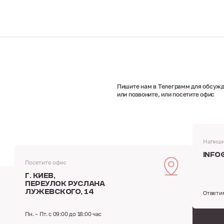
Пишите нам в Телеграмм для обсужд
или позвоните, или посетите офис
Напиши
info
Посетите офис
г. Киев,
переулок Руслана
Лужевского, 14
Ответи
Пн. – Пт. с 09:00 до 18:00 час