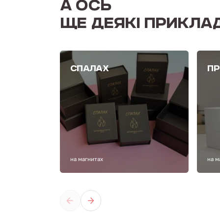
А ОСЬ
ЩЕ ДЕЯКІ ПРИКЛА
СПАЛАХ
ПР
на магнитах
на м