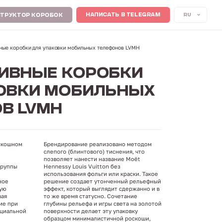
RU
НАПИСАТЬ В TELEGRAM
ТРУКТОР КОРОБОК
ные коробки для упаковки мобильных телефонов LVMH
ИВНЫЕ КОРОБКИ
ОВКИ МОБИЛЬНЫХ
В LVMH
скошном
Брендирование реализовано методом
слепого (блинтового) тиснения, что
позволяет нанести название Moët
группы
Hennessy Louis Vuitton без
использования фольги или краски. Такое
ное
решение создает утонченный рельефный
кую
эффект, который выглядит сдержанно и в
вая
то же время статусно. Сочетание
ие при
глубины рельефа и игры света на золотой
ециальной
поверхности делает эту упаковку
образцом минималистичной роскоши,