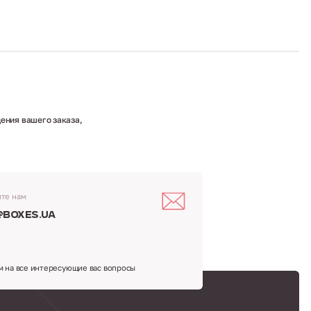
ения вашего заказа,
те нам
@boxes.ua
м на все интересующие вас вопросы