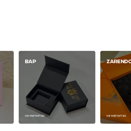
ВАР
ZAREND
на магнитах
на магнитах