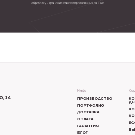
обработку и хранение Ваших персональных данных
Инфо
Кор
, 14
ПРОИЗВОДСТВО
КО
ДН
ПОРТФОЛИО
КО
ДОСТАВКА
КО
ОПЛАТА
EG
ГАРАНТИЯ
ВЫ
БЛОГ