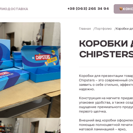
+38 (063) 265 34 94
ЛИО
ДОСТАВКА
КОНС
Главная
Портфолио
Коробки дл
КОРОБКИ 
CHIPSTER
Коробки для презентации това
Chipsters – это современный с
заявить о себе стильно, эффект
надежно.
Конструкция на магните придае
упаковке удобства, а также соз
ощущение премиального продук
первого щелчка.
Внешний вид коробки оформлен
помощью полноцветной печати
матовой ламинацией – ярко,