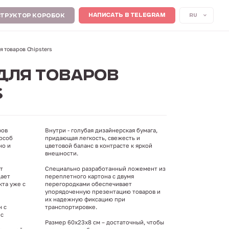
RU
НАПИСАТЬ В TELEGRAM
ТРУКТОР КОРОБОК
я товаров Chipsters
ДЛЯ ТОВАРОВ
S
ров
Внутри - голубая дизайнерская бумага,
пособ
придающая легкость, свежесть и
но и
цветовой баланс в контрасте к яркой
внешности.
т
Специально разработанный ложемент из
дает
переплетного картона с двумя
та уже с
перегородками обеспечивает
упорядоченную презентацию товаров и
их надежную фиксацию при
 с
транспортировке.
 с
Размер 60х23х8 см – достаточный, чтобы