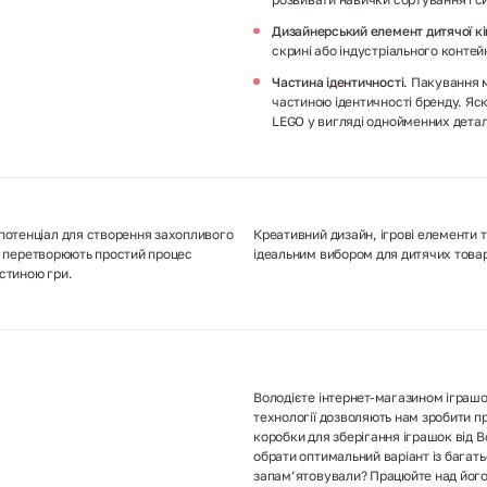
Дизайнерський елемент дитячої к
скрині або індустріального контей
Частина ідентичності
. Пакування 
частиною ідентичності бренду. Яс
LEGO у вигляді однойменних дета
потенціал для створення захопливого
Креативний дизайн, ігрові елементи 
они перетворюють простий процес
ідеальним вибором для дитячих товар
стиною гри.
Володієте інтернет-магазином іграшок
технології дозволяють нам зробити п
коробки для зберігання іграшок від B
обрати оптимальний варіант із багат
запам’ятовували? Працюйте над його