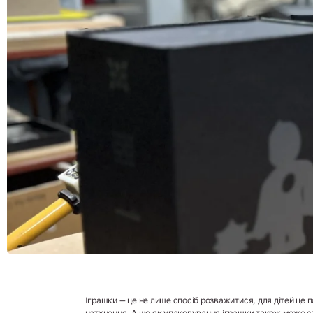
Іграшки — це не лише спосіб розважитися, для дітей це п
натхнення. А що як упаковування іграшки також може ста