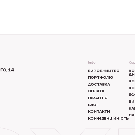
Інфо
Кор
О, 14
ВИРОБНИЦТВО
КО
ДН
ПОРТФОЛІО
КО
ДОСТАВКА
КО
ОПЛАТА
EG
ГАРАНТІЯ
ВИ
БЛОГ
КА
КОНТАКТИ
СА
КОНФІДЕНЦІЙНІСТЬ