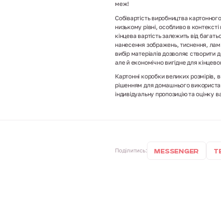
меж!
Собівартість виробництва картонного
низькому рівні, особливо в контекст
кінцева вартість залежить від багать
нанесення зображень, тиснення, ламі
вибір матеріалів дозволяє створити 
але й економічно вигідне для кінцев
Картонні коробки великих розмірів, в
рішенням для домашнього використан
індивідуальну пропозицію та оцінку ва
Поділитись:
Messenger
T