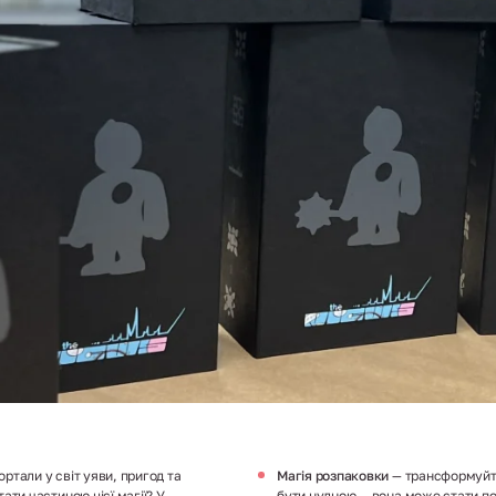
ортали у світ уяви, пригод та
Магія розпаковки
— трансформуйте
ти частиною цієї магії? У
бути нудною — вона може стати п