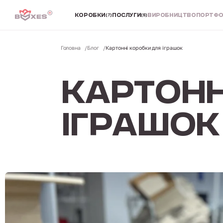
КОРОБКИ
ПОСЛУГИ
ВИРОБНИЦТВО
ПОРТФО
(7)
(5)
Головна
Блог
Картонні коробки для іграшок
КАРТОНН
ІГРАШОК