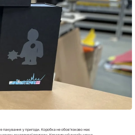
 пакування у пригоди. Коробка не обов’язково має
очатком захопливої пригоди. Креативний дизайн може