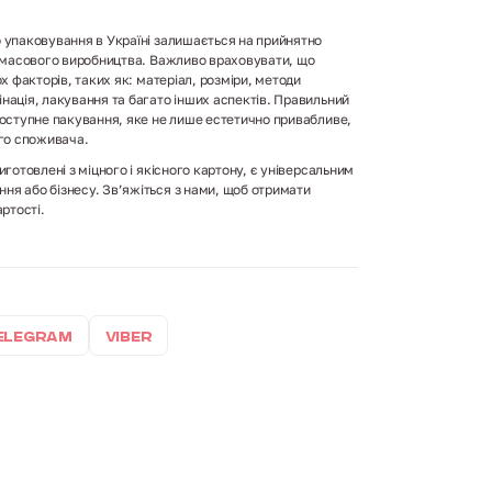
 упаковування в Україні залишається на прийнятно
і масового виробництва. Важливо враховувати, що
ох факторів, таких як: матеріал, розміри, методи
нація, лакування та багато інших аспектів. Правильний
доступне пакування, яке не лише естетично привабливе,
ого споживача.
иготовлені з міцного і якісного картону, є універсальним
ня або бізнесу. Зв’яжіться з нами, щоб отримати
ртості.
elegram
Viber