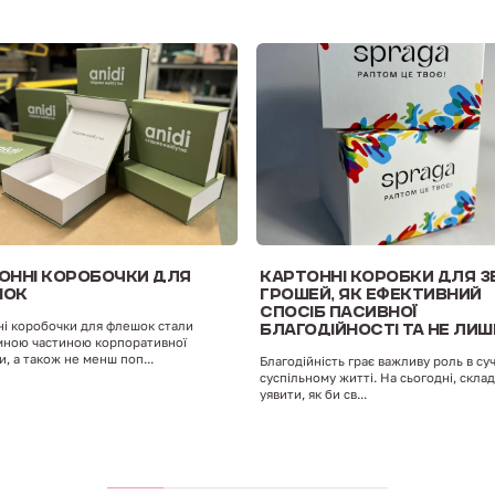
ОННІ КОРОБОЧКИ ДЛЯ
КАРТОННІ КОРОБКИ ДЛЯ З
ШОК
ГРОШЕЙ, ЯК ЕФЕКТИВНИЙ
СПОСІБ ПАСИВНОЇ
і коробочки для флешок стали
БЛАГОДІЙНОСТІ ТА НЕ ЛИШ
мною частиною корпоративної
и, а також не менш поп...
Благодійність грає важливу роль в су
суспільному житті. На сьогодні, скла
уявити, як би св...