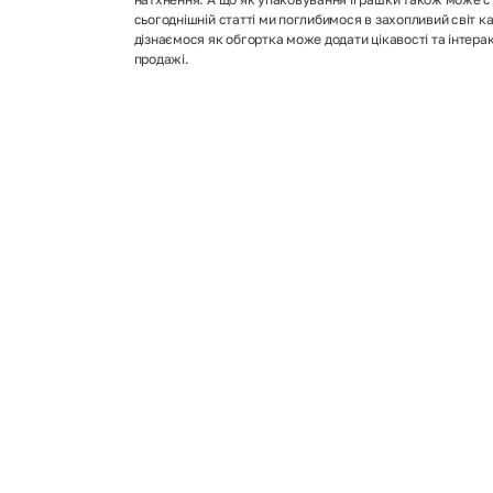
сьогоднішній статті ми поглибимося в захопливий світ к
дізнаємося як обгортка може додати цікавості та інтерак
продажі.