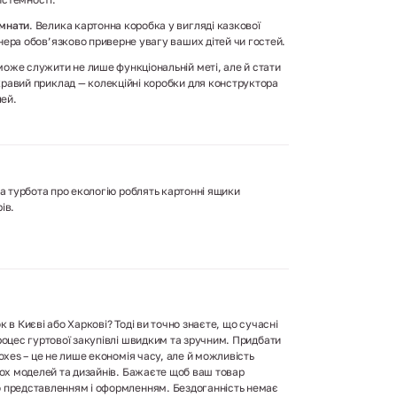
імнати
. Велика картонна коробка у вигляді казкової
нера обов’язково приверне увагу ваших дітей чи гостей.
може служити не лише функціональній меті, але й стати
кравий приклад — колекційні коробки для конструктора
лей.
та турбота про екологію роблять картонні ящики
ів.
 в Києві або Харкові? Тоді ви точно знаєте, що сучасні
роцес гуртової закупівлі швидким та зручним. Придбати
oxes – це не лише економія часу, але й можливість
ьох моделей та дизайнів. Бажаєте щоб ваш товар
 представленням і оформленням. Бездоганність немає