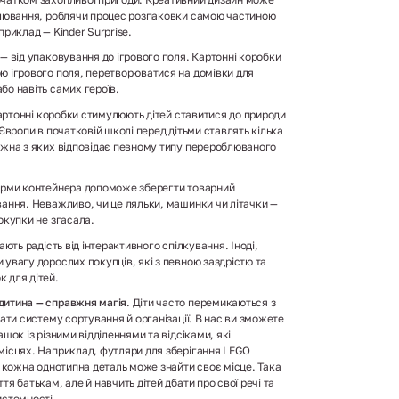
вилювання, роблячи процес розпаковки самою частиною
приклад — Kinder Surprise.
— від упаковування до ігрового поля. Картонні коробки
ю ігрового поля, перетворюватися на домівки для
бо навіть самих героїв.
ртонні коробки стимулюють дітей ставитися до природи
 Європи в початковій школі перед дітьми ставлять кілька
ожна з яких відповідає певному типу перероблюваного
форми контейнера допоможе зберегти товарний
вання. Неважливо, чи це ляльки, машинки чи літачки —
окупки не згасала.
ють радість від інтерактивного спілкування. Іноді,
увагу дорослих покупців, які з певною заздрістю та
 для дітей.
дитина — справжня магія
. Діти часто перемикаються з
мати систему сортування й організації. В нас ви зможете
шок із різними відділеннями та відсіками, які
місцях. Наприклад, футляри для зберігання LEGO
е кожна однотипна деталь може знайти своє місце. Така
я батькам, але й навчить дітей дбати про свої речі та
истемності.