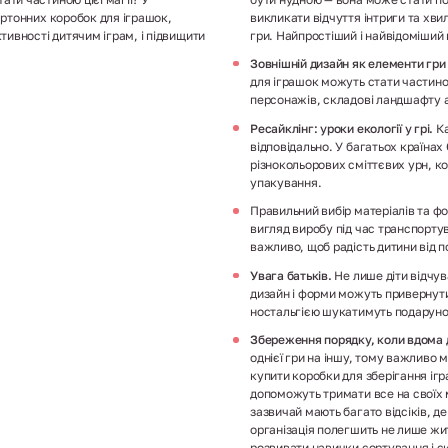
артонних коробок для іграшок,
викликати відчуття інтриги та х
тивності дитячим іграм, і підвищити
гри. Найпростіший і найвідоміший 
Зовнішній дизайн як елементи гри
для іграшок можуть стати частино
персонажів, складові ландшафту а
Ресайклінг: уроки екології у грі.
Ка
відповідально. У багатьох країнах
різнокольорових сміттєвих урн, к
упакування.
Правильний вибір матеріалів та 
вигляд виробу під час транспорту
важливо, щоб радість дитини від п
Увага батьків.
Не лише діти відчува
дизайн і форми можуть привернути 
ностальгією шукатимуть подарунок
Збереження порядку, коли вдома 
однієї гри на іншу, тому важливо 
купити коробки для зберігання ігра
допоможуть тримати все на своїх 
зазвичай мають багато відсіків, д
організація полегшить не лише житт
розвивати навички сортування і с