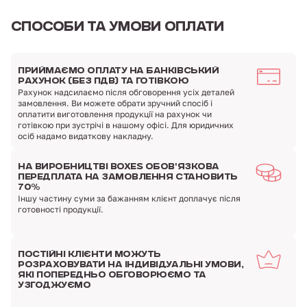
СПОСОБИ
ТА УМОВИ ОПЛАТИ
ПРИЙМАЄМО ОПЛАТУ
НА БАНКІВСЬКИЙ
РАХУНОК (БЕЗ ПДВ)
ТА ГОТІВКОЮ
Рахунок надсилаємо після обговорення усіх деталей
замовлення. Ви можете обрати зручний спосіб і
оплатити виготовлення продукції на рахунок чи
готівкою при зустрічі в нашому офісі. Для юридичних
осіб надамо видаткову накладну.
НА ВИРОБНИЦТВІ BOXES
ОБОВ'ЯЗКОВА
ПЕРЕДПЛАТА
НА ЗАМОВЛЕННЯ
СТАНОВИТЬ
70%
Іншу частину суми за бажанням клієнт доплачує після
готовності продукції.
ПОСТІЙНІ КЛІЄНТИ
МОЖУТЬ
РОЗРАХОВУВАТИ
НА ІНДИВІДУАЛЬНІ УМОВИ,
ЯКІ ПОПЕРЕДНЬО ОБГОВОРЮЄМО ТА
УЗГОДЖУЄМО