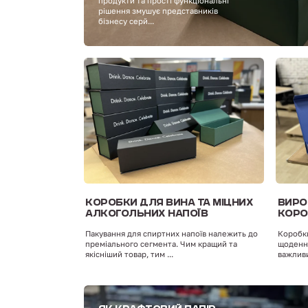
продукти та прості функціональні
рішення змушує представників
бізнесу серй...
КОРОБКИ ДЛЯ ВИНА ТА МІЦНИХ
ВИРО
АЛКОГОЛЬНИХ НАПОЇВ
КОРО
Пакування для спиртних напоїв належить до
Коробки
преміального сегмента. Чим кращий та
щоденно
якісніший товар, тим ...
важливи