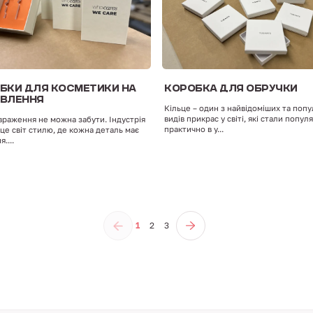
БКИ ДЛЯ КОСМЕТИКИ НА
КОРОБКА ДЛЯ ОБРУЧКИ
ВЛЕННЯ
Кільце – один з найвідоміших та поп
видів прикрас у світі, які стали попу
раження не можна забути. Індустрія
практично в у...
 це світ стилю, де кожна деталь має
....
1
2
3