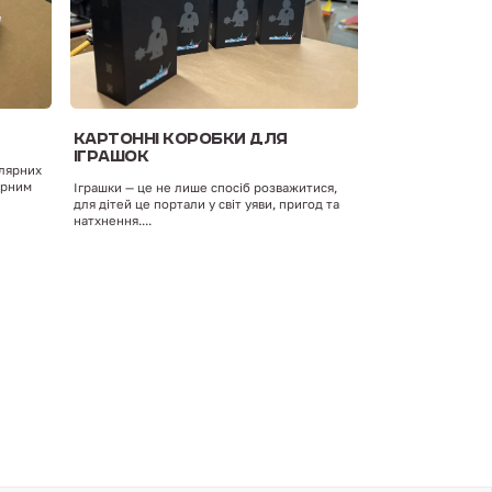
КАРТОННІ КОРОБКИ ДЛЯ
ІГРАШОК
улярних
лярним
Іграшки — це не лише спосіб розважитися,
для дітей це портали у світ уяви, пригод та
натхнення....