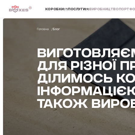
КОРОБКИ
ПОСЛУГИ
ВИРОБНИЦТВО
ПОРТФО
(7)
(5)
Головна
Блог
ВИГОТОВЛЯЄ
ДЛЯ РІЗНОЇ П
ДІЛИМОСЬ К
ІНФОРМАЦІЄЮ
ТАКОЖ ВИРО