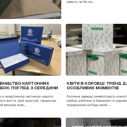
уявити, як би св...
БНИЦТВО КАРТОННИХ
КВІТИ В КОРОБЦІ: ТРЕНД 
БОК: ПОГЛЯД З СЕРЕДИНИ
ОСОБЛИВИХ МОМЕНТІВ
 є невід’ємною частиною нашого
Рослини завжди символізують ніжніст
го життя. Цей простий, і водночас
любов, роблячи їх бажаним та чудов
й винахід знах...
подарунком на будь-який ...