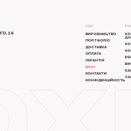
Інфо
Кор
О, 14
ВИРОБНИЦТВО
КО
ДН
ПОРТФОЛІО
КО
ДОСТАВКА
КО
ОПЛАТА
EG
ГАРАНТІЯ
ВИ
БЛОГ
КА
КОНТАКТИ
СА
КОНФІДЕНЦІЙНІСТЬ