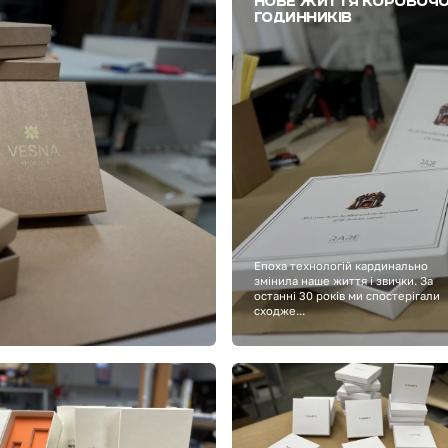
НОВЕ ЖИТТЯ КОРОБОЧО
ГОДИННИКІВ
Епоха технологій кардинально
змінила наше життя і звички. За
останні 30 років ми спостерігали
сходже...