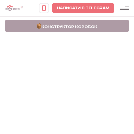
НАПИСАТИ В TELEGRAM
КОНСТРУКТОР КОРОБОК
Головна
Портфоліо
Коробки для біонічних протезів Allbionics