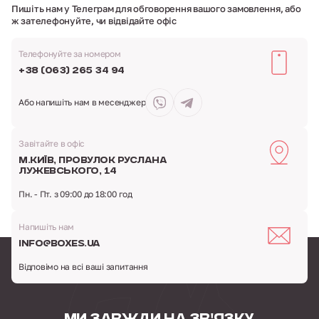
Пишіть нам у Телеграм для обговорення вашого замовлення,
або
ж зателефонуйте, чи відвідайте офіс
Телефонуйте за номером
+38 (063) 265 34 94
Або напишіть
нам в месенджер
Завітайте в офіс
м.Київ,
провулок Руслана
Лужевського, 14
Пн. - Пт. з 09:00 до 18:00 год
Напишіть нам
info@boxes.ua
Відповімо на всі ваші запитання