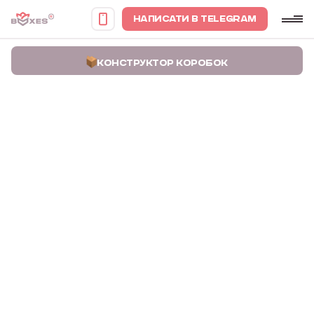
НАПИСАТИ В TELEGRAM
КОНСТРУКТОР КОРОБОК
Головна
Портфоліо
Коробки для керамічних виробів AN Ceramics