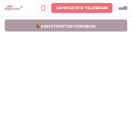
НАПИСАТИ В TELEGRAM
КОНСТРУКТОР КОРОБОК
Головна
Портфоліо
Коробки для пакування шевронів бригади імені Івана Сірка