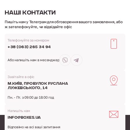
НАШІ
КОНТАКТИ
Пишіть нам у Телеграм для обговорення вашого замовлення,
або
ж зателефонуйте, чи відвідайте офіс
Телефонуйте за номером
+38 (063) 265 34 94
Або напишіть
нам в месенджер
Завітайте в офіс
м.Київ,
провулок Руслана
Лужевського, 14
Пн. - Пт. з 09:00 до 18:00 год
Напишіть нам
info@boxes.ua
Відповімо на всі ваші запитання