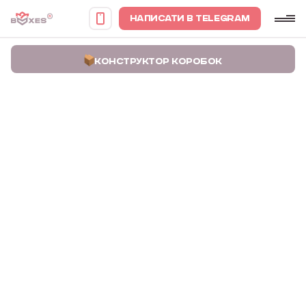
НАПИСАТИ В TELEGRAM
КОНСТРУКТОР КОРОБОК
Головна
Портфоліо
Коробки для подарункових боксів Best Wishes