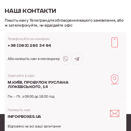
НАШІ
КОНТАКТИ
Пишіть нам у Телеграм для обговорення вашого замовлення,
або
ж зателефонуйте, чи відвідайте офіс
Телефонуйте за номером
+38 (063) 265 34 94
Або напишіть
нам в месенджер
Завітайте в офіс
м.Київ,
провулок Руслана
Лужевського, 14
Пн. - Пт. з 09:00 до 18:00 год
Напишіть нам
info@boxes.ua
Відповімо на всі ваші запитання