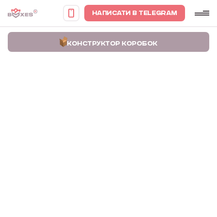
НАПИСАТИ В TELEGRAM
КОНСТРУКТОР КОРОБОК
Головна
Портфоліо
Коробочка для карт STAH consult