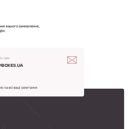
ння вашого замовлення,
фіс
ть нам
@boxes.ua
мо на всі ваші запитання