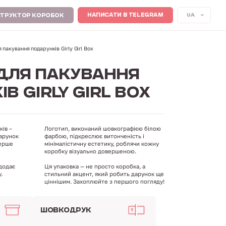
UA
НАПИСАТИ В TELEGRAM
ТРУКТОР КОРОБОК
 пакування подарунків Girly Girl Box
ДЛЯ ПАКУВАННЯ
В GIRLY GIRL BOX
ів –
Логотип, виконаний шовкографією білою
дарунок
фарбою, підкреслює витонченість і
перше
мінімалістичну естетику, роблячи кожну
коробку візуально довершеною.
 додає
Ця упаковка — не просто коробка, а
.
стильний акцент, який робить дарунок ще
ціннішим. Захоплюйте з першого погляду!
ШОВКОДРУК