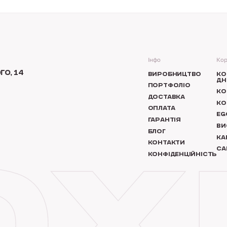
Інфо
Кор
О, 14
ВИРОБНИЦТВО
КО
ДН
ПОРТФОЛІО
КО
ДОСТАВКА
КО
ОПЛАТА
EG
ГАРАНТІЯ
ВИ
БЛОГ
КА
КОНТАКТИ
СА
КОНФІДЕНЦІЙНІСТЬ