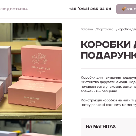
+38 (063) 265 34 94
ЛІО
ДОСТАВКА
КОНС
Головна
Портфоліо
Коробки для
КОРОБКИ 
ПОДАРУНКІ
Коробки для пакування подарунк
мистецтво дарувати емоції. По
починається з упаковки, адже 
враження — безцінне.
Конструкція коробки на магніті
нотку розкоші кожному моменту
НА МАГНІТАХ