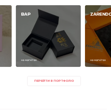
ВАР
ZAREND
на магнітах
на магнітах
ПЕРЕЙТИ В ПОРТФОЛІО