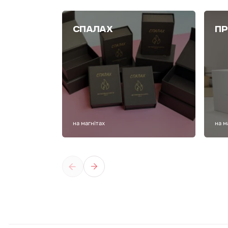
СПАЛАХ
ПР
на магнітах
на м