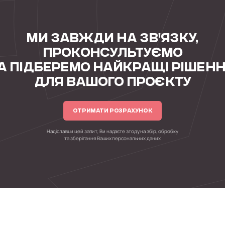
МИ ЗАВЖДИ НА ЗВ'ЯЗКУ,
ПРОКОНСУЛЬТУЄМО
А ПІДБЕРЕМО НАЙКРАЩІ РІШЕН
ДЛЯ ВАШОГО ПРОЄКТУ
ОТРИМАТИ РОЗРАХУНОК
Надіславши цей запит, Ви надаєте згоду на збір, обробку
та зберігання Ваших персональних даних