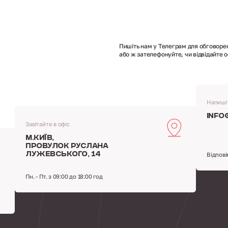
Пишіть нам у Телеграм для обговоре
або ж зателефонуйте, чи відвідайте о
Напиші
info
Завітайте в офіс
м.Київ,
провулок Руслана
Лужевського, 14
Відпові
Пн. - Пт. з 09:00 до 18:00 год