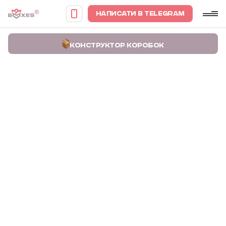
НАПИСАТИ В TELEGRAM
КОНСТРУКТОР КОРОБОК
Головна
Портфоліо
Пакувальні коробки для підставок під свічки